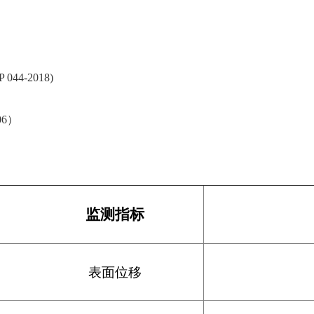
4-2018)
06）
监测指标
表面位移